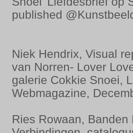
Snoei 'Liefdesbrief op S
published @Kunstbeeld
Niek Hendrix, Visual rep
van Norren- Lover Lover
galerie Cokkie Snoei, L
Webmagazine, Decemb
Ries Rowaan, Banden 
Verbindingen, catalog